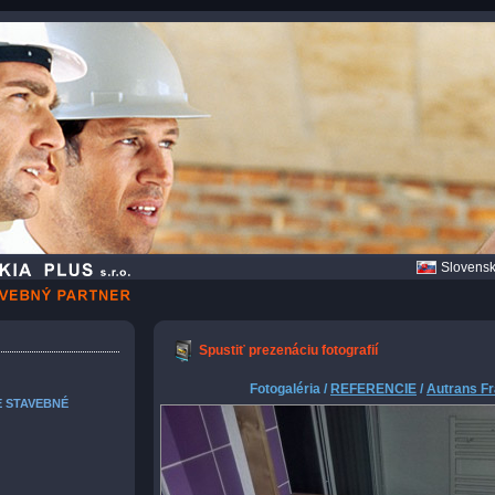
Slovens
Spustiť prezenáciu fotografií
Fotogaléria /
REFERENCIE
/
Autrans F
E STAVEBNÉ