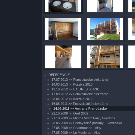
REFERENCIE
17.07.2013 >> Fotovoltaické elektrárne
14.03.2013 >> Korzika 2013
19.10.2012 >> L OURES BLANC
17.09.2012 >> Fotovoltaické elektrárne
28.04.2012 >> Korzika 2012
16.06.2011 >> Fotovoltaické elektrárne
14.06.2011 >> Autrans Francúzsko
22.10.2009 >> Orell 2009
21.10.2009 >> Migros Vitam Parc, Neydens
28.05.2009 >> Priemyselné podlahy - Slovensko
27.05.2009 >> Chamrousse - Alpy
27.05.2009 >> Le Menieres - Alpy