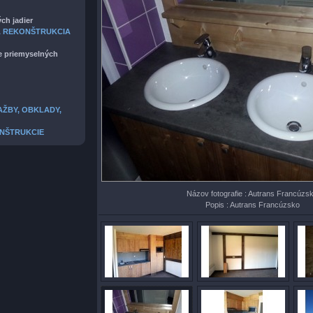
ch jadier
A REKONŠTRUKCIA
e priemyselných
ŽBY, OBKLADY,
ONŠTRUKCIE
Názov fotografie : Autrans Francúzs
Popis : Autrans Francúzsko