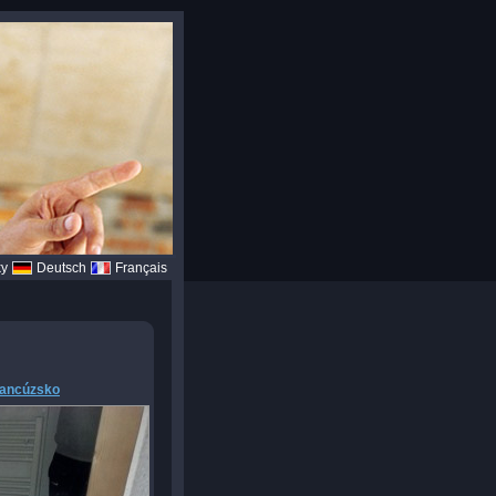
ky
Deutsch
Français
rancúzsko